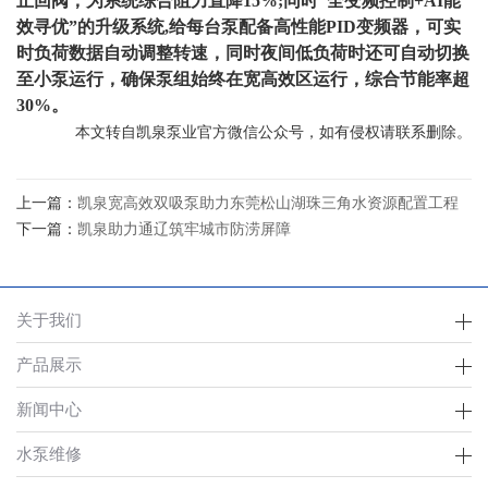
止回阀，为系统综合阻力直降15%;同时“全变频控制+AI能
效寻优”的升级系统,给每台泵配备高性能PID变频器，可实
时负荷数据自动调整转速，同时夜间低负荷时还可自动切换
至小泵运行，确保泵组始终在宽高效区运行，综合节能率超
30%。
本文转自凯泉泵业官方微信公众号，如有侵权请联系删除。
上一篇：
凯泉宽高效双吸泵助力东莞松山湖珠三角水资源配置工程
下一篇：
凯泉助力通辽筑牢城市防涝屏障
关于我们
产品展示
新闻中心
水泵维修